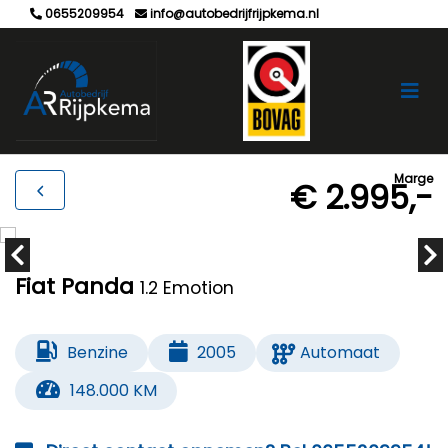
0655209954
info@autobedrijfrijpkema.nl
Marge
€ 2.995,-
Fiat Panda
1.2 Emotion
Benzine
2005
Automaat
148.000 KM