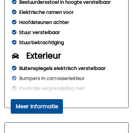
Bestuurdersstoel in hoogte verstelbaar
Elektrische ramen voor
Hoofdsteunen achter
Stuur verstelbaar
Stuurbekrachtiging
Exterieur
Buitenspiegels elektrisch verstelbaar
Bumpers in carrosseriekleur
Centrale vergrendeling met
afstandsbediening
Dakrails
Meer informatie
Extra getint glas achter
Lichtmetalen velgen 14"