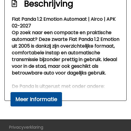
Beschrijving
Mistlampen voor
Infotainment
Fiat Panda 1.2 Emotion Automaat | Airco | APK
02-2027
Radio cd speler
Op zoek naar een compacte en praktische
Radio-cd/mp3 speler
automaat? Deze zwarte Fiat Panda 1.2 Emotion
uit 2005 is dankzij zijn overzichtelijke formaat,
Stuur multifunctioneel
comfortabele instap en automatische
transmissie bijzonder prettig in gebruik. Ideaal
voor in de stad, maar ook geschikt als
betrouwbare auto voor dagelijks gebruik.
De Panda is uitgerust met onder andere:
Automatische transmissie
Meer informatie
Airconditioning
Elektrisch bedienbare ramen voor
Comfortabele instap
Vijf deuren
APK geldig tot 15 februari 2027
Privacyverklaring