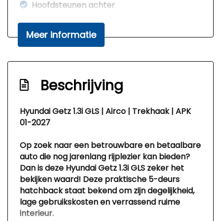
Hoofdsteunen achter
Stuur verstelbaar
Meer informatie
Stuurbekrachtiging
Overige
Bestuurdersairbag
Beschrijving
Passagiersairbag
Hyundai Getz 1.3i GLS | Airco | Trekhaak | APK
01-2027
Op zoek naar een betrouwbare en betaalbare
auto die nog jarenlang rijplezier kan bieden?
Dan is deze
Hyundai Getz 1.3i GLS
zeker het
bekijken waard! Deze praktische 5-deurs
hatchback staat bekend om zijn degelijkheid,
lage gebruikskosten en verrassend ruime
interieur.