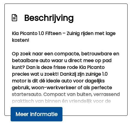
Elektronische remkrachtverdeling
Passagiersairbag
Beschrijving
Kia Picanto 1.0 Fifteen – Zuinig rijden met lage
kosten!
Op zoek naar een compacte, betrouwbare en
betaalbare auto waar u direct mee op pad
kunt? Dan is deze frisse rode Kia Picanto
precies wat u zoekt! Dankzij zijn zuinige 1.0
motor is dit dé ideale auto voor dagelijks
gebruik, woon-werkverkeer of als perfecte
startersauto. Compact van buiten, verrassend
praktisch van binnen én vriendelijk voor de
portemonnee.
Meer informatie
Deze Kia Picanto rijdt, schakelt en stuurt
prettig en heeft een kilometerstand van
slechts 144.629 km. De auto is voorzien van