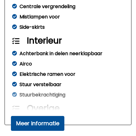
Centrale vergrendeling
Mistlampen voor
Side-skirts
Interieur
Achterbank in delen neerklapbaar
Airco
Elektrische ramen voor
Stuur verstelbaar
Stuurbekrachtiging
Overige
Anti blokkeer systeem
Meer informatie
Bestuurdersairbag