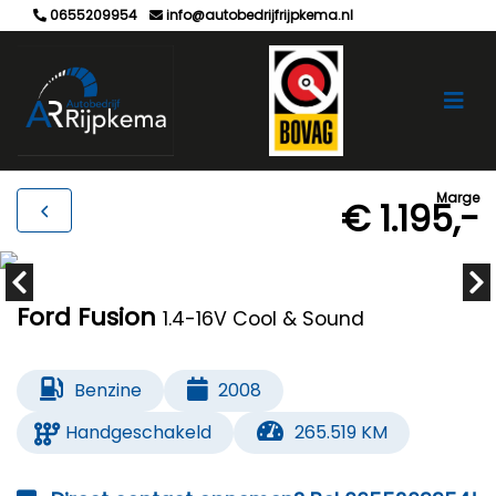
0655209954
info@autobedrijfrijpkema.nl
Marge
€ 1.195,-
Ford Fusion
1.4-16V Cool & Sound
Benzine
2008
Handgeschakeld
265.519 KM