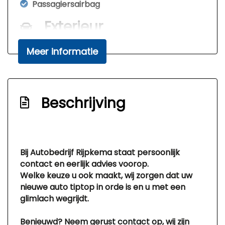
Passagiersairbag
Exterieur
Bumpers in carrosseriekleur
Meer informatie
Centrale vergrendeling met
afstandsbediening
Getint glas
Beschrijving
Bij Autobedrijf Rijpkema staat persoonlijk
contact en eerlijk advies voorop.
Welke keuze u ook maakt, wij zorgen dat uw
nieuwe auto tiptop in orde is en u met een
glimlach wegrijdt.
Benieuwd? Neem gerust contact op, wij zijn