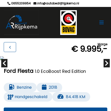
0655209954
info@autobedrijfrijpkema.nl
Marge
€ 9.995,-
Ford Fiesta
1.0 EcoBoost Red Edition
Benzine
2018
Handgeschakeld
84.418 KM