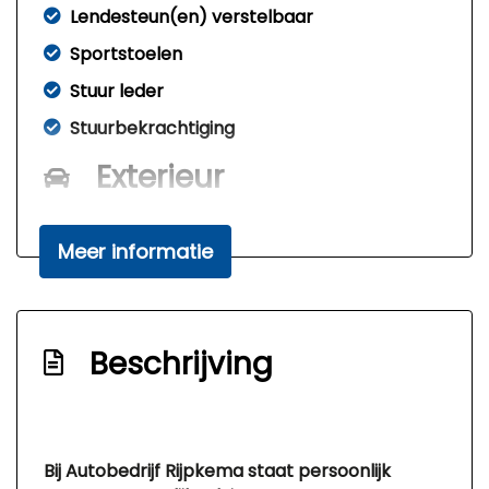
Lendesteun(en) verstelbaar
Sportstoelen
Stuur leder
Stuurbekrachtiging
Exterieur
Achterspoiler
Meer informatie
Afst. bed. voor centr. deurvergr
Andere dakkleur
Buitenspiegels elektrisch verstel- en
Beschrijving
verwarmbaar
Centrale vergrendeling
Led dagrijverlichting
Bij Autobedrijf Rijpkema staat persoonlijk
Lichtmetalen velgen 16"