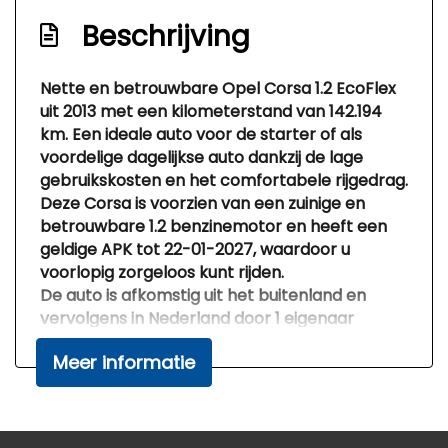
Beschrijving
Nette en betrouwbare Opel Corsa 1.2 EcoFlex
uit 2013 met een kilometerstand van 142.194
km. Een ideale auto voor de starter of als
voordelige dagelijkse auto dankzij de lage
gebruikskosten en het comfortabele rijgedrag.
Deze Corsa is voorzien van een
zuinige en
betrouwbare 1.2 benzinemotor
en heeft een
geldige APK tot
22-01-2027
, waardoor u
voorlopig zorgeloos kunt rijden.
De auto is
afkomstig uit het buitenland en
vervolgens in Nederland door 1 eigenaar
bereden
, wat zorgt voor een stabiele en nette
Meer informatie
gebruikshistorie.
✅ Belangrijkste pluspunten:
Airconditioning