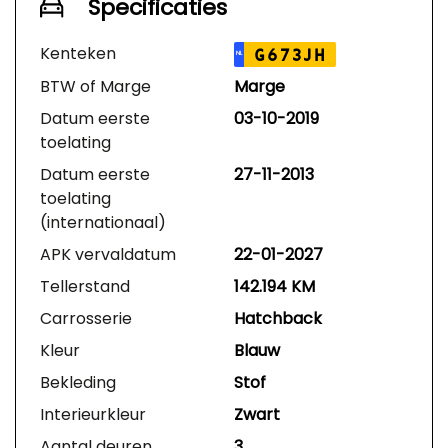
Specificaties
Kenteken
G673JH
NL
BTW of Marge
Marge
Datum eerste
03-10-2019
toelating
Datum eerste
27-11-2013
toelating
(internationaal)
APK vervaldatum
22-01-2027
Tellerstand
142.194 KM
Carrosserie
Hatchback
Kleur
Blauw
Bekleding
Stof
Interieurkleur
Zwart
Aantal deuren
3