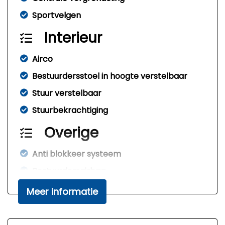
Sportvelgen
Interieur
Airco
Bestuurdersstoel in hoogte verstelbaar
Stuur verstelbaar
Stuurbekrachtiging
Overige
Anti blokkeer systeem
Bestuurdersairbag
Elektronisch stabiliteits programma
Meer informatie
Passagiersairbag