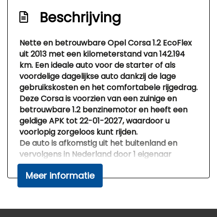
Beschrijving
Nette en betrouwbare Opel Corsa 1.2 EcoFlex
uit 2013 met een kilometerstand van 142.194
km. Een ideale auto voor de starter of als
voordelige dagelijkse auto dankzij de lage
gebruikskosten en het comfortabele rijgedrag.
Deze Corsa is voorzien van een
zuinige en
betrouwbare 1.2 benzinemotor
en heeft een
geldige APK tot
22-01-2027
, waardoor u
voorlopig zorgeloos kunt rijden.
De auto is
afkomstig uit het buitenland en
vervolgens in Nederland door 1 eigenaar
bereden
, wat zorgt voor een stabiele en nette
Meer informatie
gebruikshistorie.
✅ Belangrijkste pluspunten:
Airconditioning