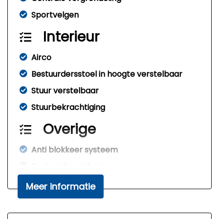
Sportvelgen
Interieur
Airco
Bestuurdersstoel in hoogte verstelbaar
Stuur verstelbaar
Stuurbekrachtiging
Overige
Anti blokkeer systeem
Bestuurdersairbag
Elektronisch stabiliteits programma
Meer informatie
Passagiersairbag