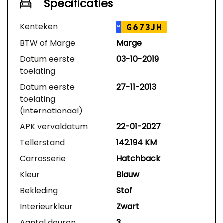
Specificaties
Kenteken
G673JH
NL
BTW of Marge
Marge
Datum eerste
03-10-2019
toelating
Datum eerste
27-11-2013
toelating
(internationaal)
APK vervaldatum
22-01-2027
Tellerstand
142.194 KM
Carrosserie
Hatchback
Kleur
Blauw
Bekleding
Stof
Interieurkleur
Zwart
Aantal deuren
3